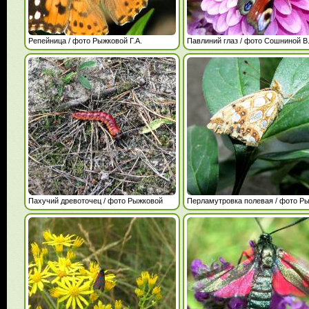
Репейница / фото Рыжковой Г.А.
Павлиний глаз / фото Сошниной В
Пахучий древоточец / фото Рыжковой
Перламутровка полевая / фото Р
Г.А.
Г.А.