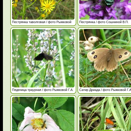
Пестрянка таволговая / фото Рыжковой
Пестрянка / фото Сошниной В.П.
Г.А.
Пяденица траурная / фото Рыжковой Г.А.
Сатир Дриада / фото Рыжковой Г.А