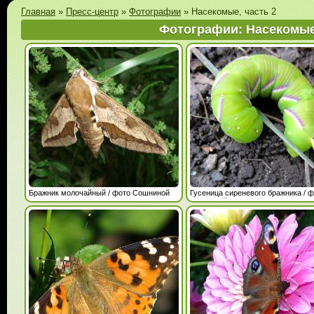
Главная
»
Пресс-центр
»
Фотографии
»
Насекомые, часть 2
Фотографии: Насекомые,
Бражник молочайный / фото Сошниной
Гусеница сиреневого бражника / 
В.П.
Сошниной В.П.