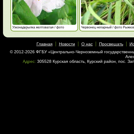
Узконадкрылка желтоватая / фото
Червонец непарный / фото Рыжков
Рыжковой Г.А.
Главная
Новости
О нас
Просвещать
Ис
© 2012-2026 ФГБУ «Центрально-Черноземный государственн
Але
Адрес:
305528 Курская область, Курский район, пос. З