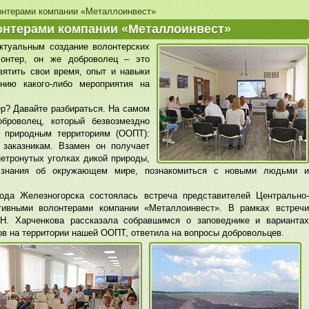
онтерами компании «Металлоинвест»
онтерами компании «Металлоинвест»
ктуальным создание волонтерских
лонтер, он же доброволец – это
вятить свои время, опыт и навыки
ию какого-либо мероприятия на
ер? Давайте разбираться. На самом
броволец, который безвозмездно
 природным территориям (ООПТ):
 заказникам. Взамен он получает
етронутых уголках дикой природы,
е знания об окружающем мире, познакомиться с новыми людьми и
ода Железногорска состоялась встреча представителей Центрально-
тивными волонтерами компании «Металлоинвест». В рамках встречи
Н. Харченкова рассказала собравшимся о заповеднике и вариантах
ов на территории нашей ООПТ, ответила на вопросы добровольцев.