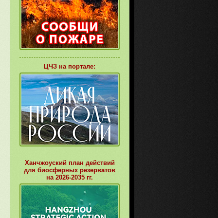
ЦЧЗ на портале:
Ханчжоуский план действий
для биосферных резерватов
на 2026-2035 гг.