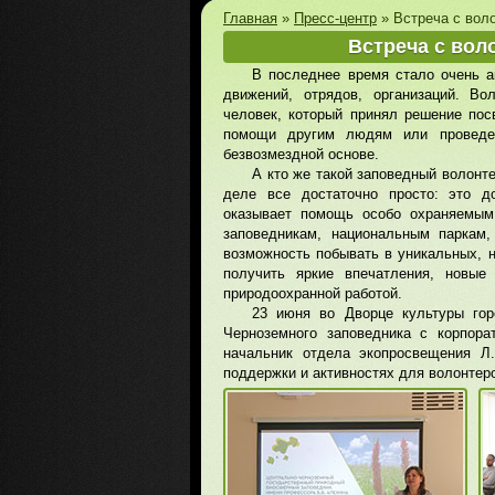
Главная
»
Пресс-центр
»
Встреча с вол
Встреча с вол
В последнее время стало очень а
движений, отрядов, организаций. Во
человек, который принял решение пос
помощи другим людям или проведен
безвозмездной основе.
А кто же такой заповедный волонт
деле все достаточно просто: это до
оказывает помощь особо охраняемым
заповедникам, национальным паркам,
возможность побывать в уникальных, н
получить яркие впечатления, новы
природоохранной работой.
23 июня во Дворце культуры гор
Черноземного заповедника с корпора
начальник отдела экопросвещения Л.
поддержки и активностях для волонтер