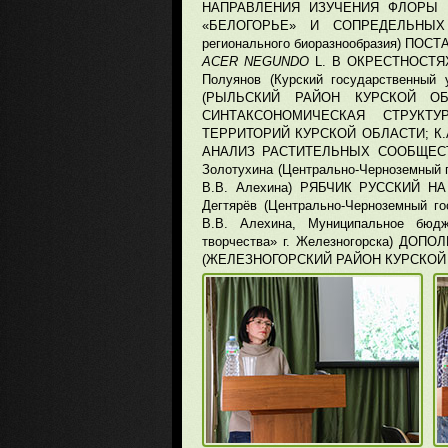
НАПРАВЛЕНИЯ ИЗУЧЕНИЯ ФЛОРЫ 
«БЕЛОГОРЬЕ» И СОПРЕДЕЛЬНЫХ ТЕ
регионального биоразнообразия) П
ACER NEGUNDO
L. В ОКРЕСТНОСТЯХ
Полуянов (Курский государственн
(РЫЛЬСКИЙ РАЙОН КУРСКОЙ ОБЛАСТ
СИНТАКСОНОМИЧЕСКАЯ СТРУКТУ
ТЕРРИТОРИЙ КУРСКОЙ ОБЛАСТИ; К.А.
АНАЛИЗ РАСТИТЕЛЬНЫХ СООБЩЕ
Золотухина (Центрально-Черноземный 
В.В. Алехина) РЯБЧИК РУССКИЙ 
Дегтярёв (Центрально-Черноземный г
В.В. Алехина, Муниципальное бюдж
творчества» г. Железногорска) 
(ЖЕЛЕЗНОГОРСКИЙ РАЙОН КУРСКОЙ 