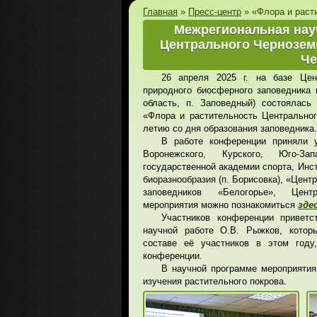
Главная
»
Пресс-центр
»
«Флора и раст
Межрегиональная нау
Центрального Черноземь
Че
26 апреля 2025 г. на базе Цент
природного биосферного заповедника 
область, п. Заповедный) состоялась
«Флора и растительность Центральног
летию со дня образования заповедника.
В работе конференции приняли у
Воронежского, Курского, Юго-Зап
государственной академии спорта, Инс
биоразнообразия (п. Борисовка), «Центр
заповедников «Белогорье», Цент
мероприятия можно познакомиться
зде
Участников конференции приветс
научной работе О.В. Рыжков, котор
составе её участников в этом году
конференции.
В научной программе мероприяти
изучения растительного покрова.