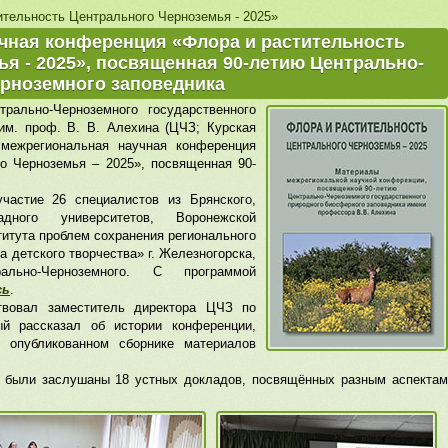
ительность Центрального Черноземья - 2025»
чная конференция «Флора и растительность
я - 2025», посвященная 90-летию Центрально-
рноземного заповедника
рально-Черноземного государственного
им. проф. В. В. Алехина (ЦЧЗ; Курская
 межрегиональная научная конференция
о Черноземья – 2025», посвященная 90-
частие 26 специалистов из Брянского,
адного университетов, Воронежской
титута проблем сохранения регионального
а детского творчества» г. Железногорска,
рально-Черноземного. С программой
сь
.
твовал заместитель директора ЦЧЗ по
ый рассказал об истории конференции,
, опубликованном сборнике материалов
я были заслушаны 18 устных докладов, посвящённых разным аспектам