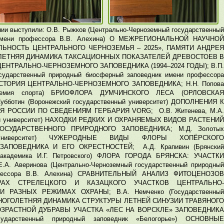
нии выступили: О.В. Рыжков (Центрально-Черноземный государственный
 имени профессора В.В. Алехина) О МЕЖРЕГИОНАЛЬНОЙ НАУЧНОЙ
ЬНОСТЬ ЦЕНТРАЛЬНОГО ЧЕРНОЗЕМЬЯ – 2025», ПАМЯТИ АНДРЕЯ
ЛЕТНЯЯ ДИНАМИКА ТАКСАЦИОННЫХ ПОКАЗАТЕЛЕЙ ДРЕВОСТОЕВ В
ЕНТРАЛЬНО-ЧЕРНОЗЕМНОГО ЗАПОВЕДНИКА (1994–2024 ГОДЫ); В.П.
сударственный природный биосферный заповедник имени профессора
ИСТОРИЯ ЦЕНТРАЛЬНО-ЧЕРНОЗЕМНОГО ЗАПОВЕДНИКА; Н.Н. Попова
академия спорта) БРИОФЛОРА ДУМЧИНСКОГО ЛЕСА (ОРЛОВСКАЯ
 Субботин (Воронежский государственный университет) ДОПОЛНЕНИЯ К
 РОССИИ ПО СВЕДЕНИЯМ ГЕРБАРИЯ VORG; О.В. Житенева, М.А.
ный университет) НАХОДКИ РЕДКИХ И ОХРАНЯЕМЫХ ВИДОВ РАСТЕНИЙ
СУДАРСТВЕННОГО ПРИРОДНОГО ЗАПОВЕДНИКА; М.Д. Золотых
ый университет) ЧУЖЕРОДНЫЕ ВИДЫ ФЛОРЫ ХОПЁРСКОГО
АПОВЕДНИКА И ЕГО ОКРЕСТНОСТЕЙ; А.Д. Крапивин (Брянский
и академика И.Г. Петровского) ФЛОРА ГОРОДА БРЯНСКА: УЧАСТКИ
 Аверинова (Центрально-Черноземный государственный природный
офессора В.В. Алехина) СРАВНИТЕЛЬНЫЙ АНАЛИЗ ФИТОЦЕНОЗОВ
АХ СТРЕЛЕЦКОГО И КАЗАЦКОГО УЧАСТКОВ ЦЕНТРАЛЬНО-
РАЗНЫХ РЕЖИМАХ ОХРАНЫ; В.А. Немченко (Государственный
») МНОГОЛЕТНЯЯ ДИНАМИКА СТРУКТУРЫ ЛЕТНЕЙ СИНУЗИИ ТРАВЯНОГО
ЗРАСТНОЙ ДУБРАВЫ УЧАСТКА «ЛЕС НА ВОРСКЛЕ» ЗАПОВЕДНИКА
ударственный природный заповедник «Белогорье») ОСНОВНЫЕ