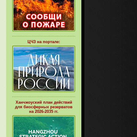
ЦЧЗ на портале:
Ханчжоуский план действий
для биосферных резерватов
на 2026-2035 гг.