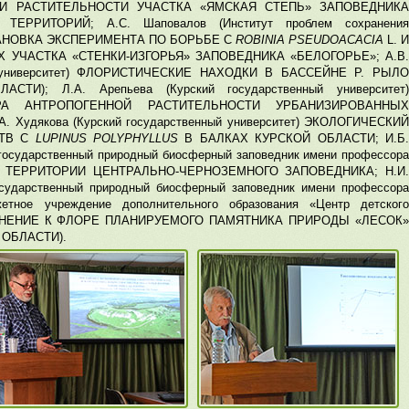
И РАСТИТЕЛЬНОСТИ УЧАСТКА «ЯМСКАЯ СТЕПЬ» ЗАПОВЕДНИКА
РРИТОРИЙ; А.С. Шаповалов (Институт проблем сохранения
ОСТАНОВКА ЭКСПЕРИМЕНТА ПО БОРЬБЕ С
ROBINIA PSEUDOACACIA
L. И
 УЧАСТКА «СТЕНКИ-ИЗГОРЬЯ» ЗАПОВЕДНИКА «БЕЛОГОРЬЕ»; А.В
ый университет) ФЛОРИСТИЧЕСКИЕ НАХОДКИ В БАССЕЙНЕ Р. РЫЛО
И); Л.А. Арепьева (Курский государственный университет)
РА АНТРОПОГЕННОЙ РАСТИТЕЛЬНОСТИ УРБАНИЗИРОВАННЫХ
 Худякова (Курский государственный университет) ЭКОЛОГИЧЕСКИЙ
СТВ С
LUPINUS POLYPHYLLUS
В БАЛКАХ КУРСКОЙ ОБЛАСТИ; И.Б
государственный природный биосферный заповедник имени профессора
НА ТЕРРИТОРИИ ЦЕНТРАЛЬНО-ЧЕРНОЗЕМНОГО ЗАПОВЕДНИКА; Н.И.
осударственный природный биосферный заповедник имени профессора
етное учреждение дополнительного образования «Центр детского
ДОПОЛНЕНИЕ К ФЛОРЕ ПЛАНИРУЕМОГО ПАМЯТНИКА ПРИРОДЫ «ЛЕСОК»
ОБЛАСТИ).