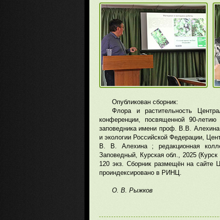
Опубликован сборник:
Флора и растительность Центра
конференции, посвященной 90-летию 
заповедника имени проф. В.В. Алехина,
и экологии Российской Федерации, Цен
В. В. Алехина ; редакционная колле
Заповедный, Курская обл., 2025 (Курск :
120 экз. Сборник размещён на сайте Ц
проиндексировано в РИНЦ.
О. В. Рыжков