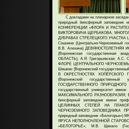
С докладами на пленарном заседа
природный биосферный заповедник
КОНФЕРЕНЦИИ «ФЛОРА И РАСТИТЕЛ
ВИКТОРОВИЧА ЩЕРБАКОВА, МНОГО
ДУБРАВАХ СТРЕЛЕЦКОГО УЧАСТКА Ц
Сошнина (Центрально-Черноземный го
В.В. Алехина) ДЕВЯНОСТОЛЕТНЯЯ 
(Воронежская государственная 
ОБЛАСТЬ); А.Я. Григорьевская, А.С.
ФЛОРЕ ЦЕНТРАЛЬНОГО ЧЕРНОЗЕМЬЯ
Шишкин (Воронежский государствен
В ОКРЕСТНОСТЯХ ХОПЁРСКОГО ГО
(Воронежский государственн
ГОСУДАРСТВЕННОГО ПРИРОДНОГО З
государственный университет имен
МАКСИМАЛЬНОГО РАЗНООБРАЗИЯ; Е.А.
биосферный заповедник имени пр
ЦЕЛИННЫХ СТЕПЕЙ НА ПЛАКОР
ЧЕРНОЗЕМНОГО ЗАПОВЕДНИКА ПРИ 
природный заповедник «Белогорье
ЯРУСА НЕПОЛНОЧЛЕННОЙ СТАРОВО
«БЕЛОГОРЬЕ»; М.В. Щекало (Гос