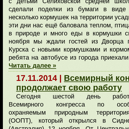
с детьми Селиховской средней шко
сделали поделки из бумаги в виде 
несколько кормушек на территории усад
эти дни нас ещё баловала теплом, пти
в природе и много еды в кормушки с
ноября мы ждали гостей из Дворца п
Курска с новыми кормушками и кормо
ребята на автобусе из города приехали
Читать далее »
17.11.2014 |
Всемирный кон
продолжает свою работу
Сегодня шестой день рабо
Всемирного конгресса по осо
охраняемым природным территори
(ООПТ), который открылся в Сидн
(Австралия) 12 ноября. От Центральн