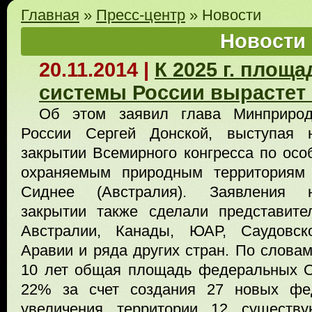
Главная
»
Пресс-центр
»
Новости
Новости
20.11.2014 |
К 2025 г. площ
системы России вырастет е
Об этом заявил глава Минприро
России Сергей Донской, выступая 
закрытии Всемирного конгресса по осо
охраняемым природным территориям
Сиднее (Австралия). Заявления 
закрытии также сделали представите
Австралии, Канады, ЮАР, Саудовск
Аравии и ряда других стран. По слова
10 лет общая площадь федеральных О
22% за счет создания 27 новых фед
увеличения территории 12 существ