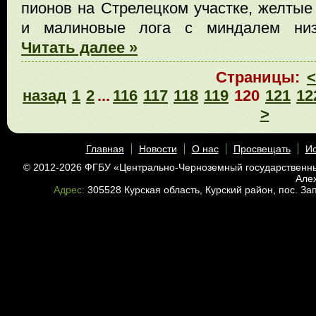
пионов на Стрелецком участке, желтые 
и малиновые лога с миндалем низки
Читать далее »
Страницы:
<
назад
1
2
...
116
117
118
119
120
121
12
>
Главная
Новости
О нас
Просвещать
Ис
© 2012-2026 ФГБУ «Центрально-Черноземный государственн
Але
Адрес:
305528 Курская область, Курский район, пос. З