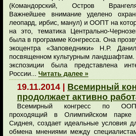
(Командорский, Остров Врангеля
Важнейшее внимание уделено охране
леопард, ирбис, манул) и ООПТ на кото
на это, тематика Центрально-Черноз
была в программе Конгресса. Она прозв
экоцентра «Заповедники» Н.Р. Дани
посвященном культурным ландшафтам. 
экспозиции была представлена ин
России...
Читать далее »
19.11.2014 |
Всемирный кон
продолжает активно работ
Всемирный конгресс по ООП
проходящий в Олимпийском парке 
Сиднея, создает идеальные условия д
обмена мнениями между специалиста