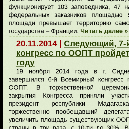
функционирует 103 заповедника, 47 
федеральных заказников площадью 5
площади превышает территорию самог
государства – Франции.
Читать далее »
20.11.2014 |
Следующий, 7-
конгресс по ООПТ пройдет
году
19 ноября 2014 года в г. Сидн
завершился 6-й Всемирный конгресс 
ООПТ. В торжественной церемон
закрытия Конгресса приняли участ
президент республики Мадагаска
торжественно пообещавший делегат
увеличить площадь существующих ОО
страны в три раза, с 10-ти до 30%. В