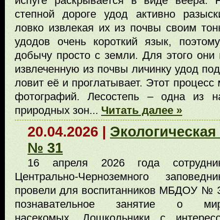
испуге раскрывается в виде веера. 
степной дороге удод активно разыск
ловко извлекая их из почвы своим то
удодов очень короткий язык, поэтом
добычу просто с земли. Для этого они
извлеченную из почвы личинку удод под
ловит её и проглатывает. Этот процесс
фотографий. Лесостепь – одна из н
природных зон...
Читать далее »
20.04.2026 |
Экологическая
№ 31
16 апреля 2026 года сотрудни
Центрально-Черноземного заповедни
провели для воспитанников МБДОУ № 
познавательное занятие о ми
насекомых. Дошкольники с интерес