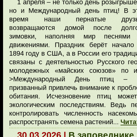
1 апреля – не только день розыгрыше
но и Международный день птиц! В э
время наши пернатые друз
возвращаются домой после долг
зимовки, наполняя мир песнями
движениями. Праздник берёт начало
1894 году в США, а в России его традиц
связаны с деятельностью Русского ге
молодежных «майских союзов» по и
>Международный День птиц – эко
призванный привлечь внимание к пробл
обитания. Исчезновение птиц може
экологическим последствиям. Ведь п
контролировать численность насеком
распространять семена растений...
Чита
30.03.2026 |
В заповеднике