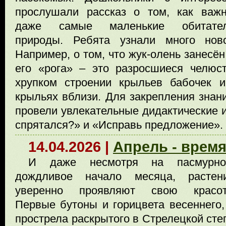
прослушали рассказ о том, как важ
даже самые маленькие обитате
природы. Ребята узнали много нов
Например, о том, что жук-олень занесён
его «рога» – это разросшиеся челюс
хрупком строении крыльев бабочек 
крыльях вблизи. Для закрепления знан
провели увлекательные дидактические и
спрятался?» и «Исправь предложение».
14.04.2026 |
Апрель - врем
И даже несмотря на пасмурно
дождливое начало месяца, растен
уверенно проявляют свою красот
Первые бутоны и горицвета весеннего,
прострела раскрытого в Стрелецкой сте