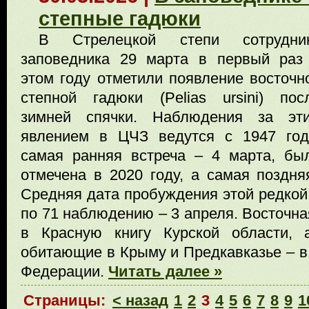
степные гадюки
В Стрелецкой степи сотрудни
заповедника 29 марта в первый раз
этом году отметили появление восточн
степной гадюки (Pelias ursini) пос
зимней спячки. Наблюдения за эт
явлением в ЦЧЗ ведутся с 1947 год
самая ранняя встреча – 4 марта, бы
отмечена в 2020 году, а самая поздня
Средняя дата пробуждения этой редкой
по 71 наблюдению – 3 апреля. Восточна
в Красную книгу Курской области, 
обитающие в Крыму и Предкавказье – в
Федерации.
Читать далее »
Страницы:
< назад
1
2
3
4
5
6
7
8
9
1