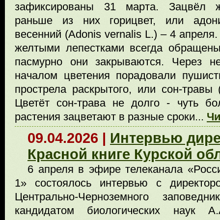
зафиксированы 31 марта. Зацвёл 
раньше из них горицвет, или адон
весенний (Adonis vernalis L.) – 4 апреля
желтыми лепестками всегда обращены
пасмурно они закрываются. Через не
началом цветения порадовали пушист
прострела раскрытого, или сон-травы (Pul
Цветёт сон-трава не долго - чуть б
растения зацветают в разные сроки...
Чи
09.04.2026 |
Интервью дире
Красной книге Курской об
6 апреля в эфире телеканала «Росс
1» состоялось интервью с директор
Центрально-Черноземного заповедник
кандидатом биологических наук А.