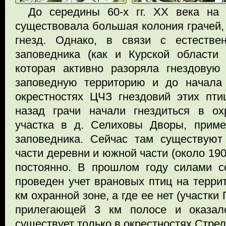
До середины 60-х гг. ХХ века на
существовала большая колония грачей,
гнезд. Однако, в связи с естестве
заповедника (как и Курской области
которая активно разоряла гнездовую
заповедную территорию и до начала
окрестностях ЦЧЗ гнездовий этих пт
назад грачи начали гнездиться в ох
участка в д. Селиховы Дворы, прим
заповедника. Сейчас там существуют
части деревни и южной части (около 190 
постоянно. В прошлом году силами с
проведен учет врановых птиц на террит
км охранной зоне, а где ее нет (участки
прилегающей 3 км полосе и оказало
существует только в окрестностях Стрел