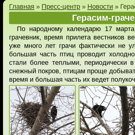
Главная
»
Пресс-центр
»
Новости
»
Гера
Герасим-грач
По народному календарю 17 марта 
грачевник, время прилета вестников ве
уже много лет грачи фактически не ул
большая часть птиц проводит холодн
стали более теплыми, периодически в
снежный покров, птицам проще добыват
время и большая часть их ведет полукоч