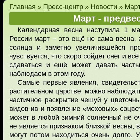
Главная
»
Пресс-центр
»
Новости
»
Март
Март - предве
Календарная весна наступила 1 ма
России март – это ещё не сама весна, 
солнца и заметно увеличившейся пр
чувствуется, что скоро сойдет снег и вс
сдаваться и ещё может давать част
наблюдаем в этом году.
Самые первые явления, свидетельс
растительном царстве, можно наблюдать
частичное раскрытие чешуй у цветочны
видов ив и появление «меховых» соцвет
может в любой зимний солнечный не о
не является признаком близкой весны, 
могут потом находиться очень долго. 