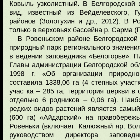
Ковыль узколистный. В Белгородской 
вид, известный из Вейделевского, Г
районов (Золотухин и др., 2012). В Р
только в верховьях бассейна р. Сарма (Г
В Ровеньском районе Белгородской 
природный парк регионального значени
в ведении заповедника «Белогорье». 
Главы администрации Белгородской обл
1998 г. «Об организации природно
составила 1338,06 га (4 степных участ
участка – 285 га, территория церкви в 
отдельно 6 родников – 0,06 га). На
редких видов растений является самый
(600 га) «Айдарский» на правобережь
Ровеньки (включает: Калюжный яр, Вол
руководством директора заповед