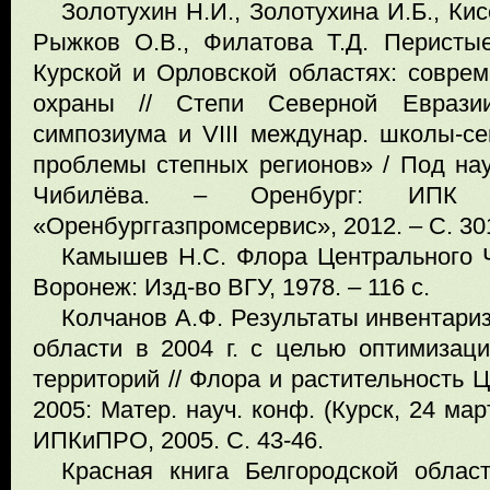
Золотухин Н.И., Золотухина И.Б., Кис
Рыжков О.В., Филатова Т.Д. Перисты
Курской и Орловской областях: соврем
охраны // Степи Северной Еврази
симпозиума и VIII междунар. школы-се
проблемы степных регионов» / Под науч
Чибилёва. – Оренбург: ИПК «
«Оренбурггазпромсервис», 2012. – С. 30
Камышев Н.С. Флора Центрального Ч
Воронеж: Изд-во ВГУ, 1978. – 116 с.
Колчанов А.Ф. Результаты инвентари
области в 2004 г. с целью оптимизац
территорий // Флора и растительность 
2005: Матер. науч. конф. (Курск, 24 март
ИПКиПРО, 2005. С. 43-46.
Красная книга Белгородской облас