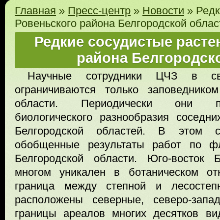
Главная
»
Пресс-центр
»
Новости
»
Редк
Ровеньского района Белгородской облас
Редкие сосудистые расте
района Белгородск
Научные сотрудники ЦЧЗ в св
ограничиваются только заповеднико
области. Периодически они пр
биологического разнообразия соседн
Белгородской областей. В этом с
обобщенные результаты работ по фл
Белгородской области. Юго-восток 
многом уникален в ботаническом от
граница между степной и лесостеп
расположены северные, северо-запа
границы ареалов многих десятков ви