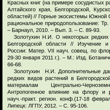
Красных книг (на примере сосудистых р
Алтайского края, Белгородской, Курск
областей) // Горные экосистемы Южной 
рациональное природопользование: Тр. 
– Барнаул, 2010. – Вып. 3. – С. 89-93.
Золотухин Н.И. О некоторых редких 
Белгородской области // Изучение 
России: Матер. VII науч. совещ. по фл
29-30 января 2011 г.). – М.: Изд. Ботани
66-68.
Золотухин Н.И. Дополнительные да
редких видов растений в Белгородско
материалам Центрально-Чернозе
Антропогенное влияние на флору и ра
науч.-практ. регион. конф.(17-18 феврал
Липецк: ЛГПУ, 2012. – С. 95-106.