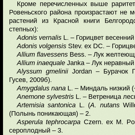
Кроме перечисленных выше раритет
Ровеньского района произрастают не м
растений из Красной книги Белгород
степных):
Adonis vernalis
L. – Горицвет весенний 
Adonis volgensis
Stev. ex DC. – Горицв
Allium flavessens
Bess. – Лук желтеющи
Allium inaequale
Janka – Лук неравный
Alyssum
gmelinii
Jordan – Бурачок Г
Гусев, 2009б).
Amygdalus
nana
L. – Миндаль низкий (+
Anemone sylvestris
L. – Ветреница лесн
Artemisia santonica
L. (
A. nutans
Wil
(Полынь поникающая) – 2.
Asperula tephrocarpa
Czern. ex M. Po
сероплодный – 3.