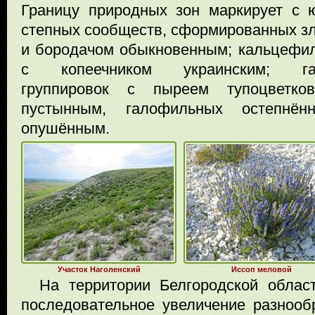
Границу природных зон маркирует с 
степных сообществ, сформированных зл
и бородачом обыкновенным; кальцефи
с копеечником украинским; гало
группировок с пыреем тупоцветко
пустынным, галофильных остепнё
опушённым.
Участок Наголенский
Иссоп меловой
На территории Белгородской облас
последовательное увеличение разнооб