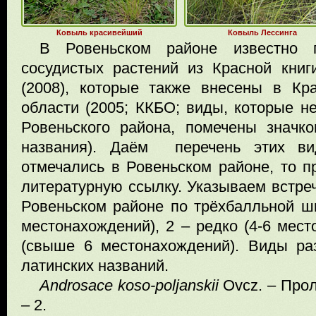
Ковыль красивейший
Ковыль Лессинга
В Ровеньском районе известно 
сосудистых растений из Красной кни
(2008), которые также внесены в Кр
области (2005; ККБО; виды, которые н
Ровеньского района, помечены значк
названия). Даём перечень этих в
отмечались в Ровеньском районе, то 
литературную ссылку. Указываем встре
Ровеньском районе по трёхбалльной шк
местонахождений), 2 – редко (4-6 мест
(свыше 6 местонахождений). Виды р
латинских названий.
Androsace
koso
-
poljanskii
Ovcz. – Прол
– 2.