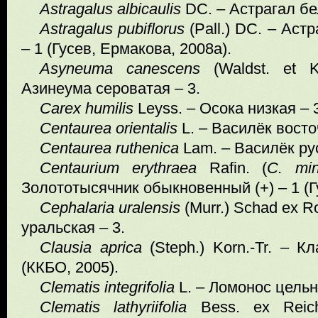
Astragalus albicaulis
DC. – Астрагал бе
Astragalus pubiflorus
(Pall.) DC. – Аст
– 1 (Гусев, Ермакова, 2008а).
Asyneuma canescens
(Waldst. et K
Азинеума сероватая – 3.
Carex humilis
Leyss. – Осока низкая – 
Centaurea orientalis
L.
– Василёк вост
Centaurea ruthenica
Lam. – Василёк рус
Centaurium
erythraea
Rafin. (
C
.
mi
Золототысячник обыкновенный (+) – 1 (Г
Cephalaria
uralensis
(Murr.) Schad ex R
уральская – 3.
Clausia
aprica
(Steph.) Korn.-Tr. – 
(ККБО, 2005).
Clematis
integrifolia
L. – Ломонос цельн
Clematis lathyriifolia
Bess. ex Reich