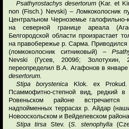
Psathyrostachys desertorum
(Kar. et Ki
non (Fisch.) Nevski) – Ломкоколосник 
Центральном Черноземье галофильно-
на северной границе ареала (Ага
Белгородской области произрастает то
на правобережье р. Сарма. Приводился
(ломкоколосник ситниковый) –
Psath
Nevski (Гусев, 2009б; Золотухин, 
переопределил В.А. Агафонов в январе 
desertorum
.
Stipa
borystenic
а
Klok. ex Prokud.
Псаммофитно-степной вид, редкий в 
Ровеньском районе встречается
надпойменных террасах р. Айдар (наш
Новооскольском и Вейделевском районах 
Stipa
tirsa
Stev. (
S
.
stenophylla
(Czer