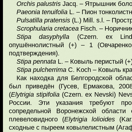
Orchis palustris
Jacq. – Ятрышник болот
Paeonia
tenuifolia
L. – Пион тонколистн
Pulsatilla pratensis
(L.) Mill. s.l. – Прос
Scrophularia cretacea
Fisch. – Норични
Stipa dasyphylla
(Czern. ex Lin
опушённолистный (+) – 1 (Овчаренко
подтверждения).
Stipa pennata
L. – Ковыль перистый (+)
Stipa pulcherrima
C. Koch – Ковыль кра
Как находка для Белгородской облас
был приведён (Гусев, Ермакова, 200
(
Elytrigia
stipifolia
(Czern. ex Nevski) Nev
России. Эти указания требуют про
сопредельной Воронежской области 
плевеловидного (
Elytrigia
lolioides
(Kar.
сходные с пыреем ковылелистным (Агаф