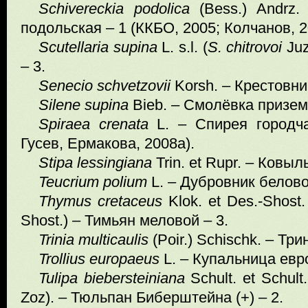
Schivereckia
podolica
(Bess.) Andrz.
подольская – 1 (ККБО, 2005; Колчанов, 2
Scutellaria
supina
L. s.l. (
S
.
chitrovoi
Ju
– 3.
Senecio
schvetzovii
Korsh. – Крестовни
Silene
supina
Bieb. – Смолёвка призем
Spiraea
crenata
L. – Спирея городча
Гусев, Ермакова, 2008а).
Stipa lessingiana
Trin. et Rupr. – Ковыл
Teucrium
polium
L. – Дубровник белов
Thymus cretaceus
Klok. et Des.-Shost.
Shost.) – Тимьян меловой – 3.
Trinia multicaulis
(Poir.) Schischk. – Тр
Trollius
europaeus
L. – Купальница евро
Tulipa biebersteiniana
Schult. et Schult. 
Zoz). – Тюльпан Биберштейна (+) – 2.