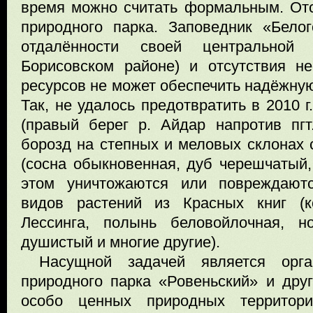
время можно считать формальным. Отс
природного парка. Заповедник «Белог
отдалённости своей центральной
Борисовском районе) и отсутствия н
ресурсов не может обеспечить надёжную
Так, не удалось предотвратить в 2010 
(правый берег р. Айдар напротив пгт
борозд на степных и меловых склонах 
(сосна обыкновенная, дуб черешчатый,
этом уничтожаются или повреждаютс
видов растений из Красных книг (к
Лессинга, полынь беловойлочная, н
душистый и многие другие).
Насущной задачей является орг
природного парка «Ровеньский» и дру
особо ценных природных территор