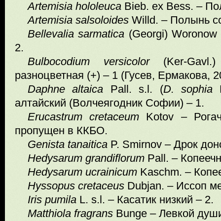
Artemisia
hololeuca
Bieb. ex Bess. – П
Artemisia salsoloides
Willd. – Полынь с
Bellevalia sarmatica
(Georgi) Woronow 
2.
Bulbocodium versicolor
(Ker-Gavl
разноцветная (+) – 1 (Гусев, Ермакова, 20
Daphne
altaica
Pall. s.l. (
D
.
sophia
K
алтайский (Волчеягодник Софии) – 1.
Erucastrum
cretaceum
Kotov – Рогач
пропущен в ККБО.
Genista tanaitica
P. Smirnov – Дрок донс
Hedysarum grandiflorum
Pall. – Копееч
Hedysarum ucrainicum
Kaschm. – Копее
Hyssopus cretaceus
Dubjan. – Иссоп ме
Iris pumila
L. s.l. – Касатик низкий – 2.
Matthiola fragrans
Bunge – Левкой души