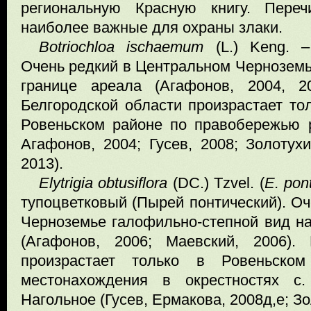
региональную Красную книгу. Переч
наиболее важные для охраны злаки.
Botriochloa ischaemum
(L.) Keng. –
Очень редкий в Центральном Черноземь
границе ареала (Агафонов, 2004, 2
Белгородской области произрастает то
Ровеньском районе по правобережью 
Агафонов, 2004; Гусев, 2008; Золотухи
2013).
Elytrigia obtusiflora
(DC.) Tzvel. (
E. pon
тупоцветковый (Пырей понтический). О
Черноземье галофильно-степной вид на
(Агафонов, 2006; Маевский, 2006).
произрастает только в Ровеньско
местонахождения в окрестностях с
Нагольное (Гусев, Ермакова, 2008д,е; Зо