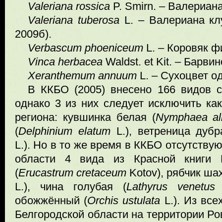
Valeriana rossica
P. Smirn. – Валериана
Valeriana tuberosa
L. – Валериана кл
2009б).
Verbascum phoenic
е
um
L. – Коровяк ф
Vinca herbacea
Waldst. et Kit. – Барви
Xeranthemum annuum
L. – Сухоцвет о
В ККБО (2005) внесено 166 видов со
однако 3 из них следует исключить ка
региона: кувшинка белая (
Nymphaea
a
(
Delphinium
elatum
L.), ветреница дубр
L.). Но в то же время в ККБО отсутств
области 4 вида из Красной книги Р
(
Erucastrum
cretaceum
Kotov), рябчик ша
L.), чина голубая
(
Lathyrus
venetus
обожжённый (
Orchis
ustulata
L.). Из вс
Белгородской области на территории Ро