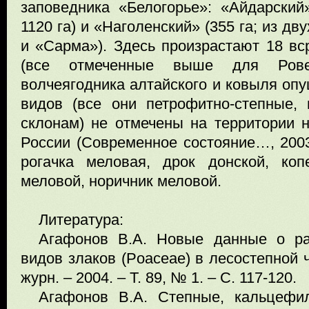
заповедника «Белогорье»: «Айдарски
1120 га) и «Наголенский» (355 га; из дв
и «Сарма»). Здесь произрастают 18 вс
(все отмеченные выше для Ровен
волчеягодника алтайского и ковыля опу
видов (все они петрофитно-степные,
склонам) не отмечены на территории н
России (Современное состояние…, 2003
рогачка меловая, дрок донской, коп
меловой, норичник меловой.
Литература:
Агафонов В.А. Новые данные о ра
видов злаков (Poaceae) в лесостепной ч
журн. – 2004. – Т. 89, № 1. – С. 117-120.
Агафонов В.А. Степные, кальцефи