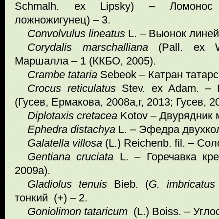
Schmalh. ex Lipsky) – Ломонос 
ложножигунец) – 3.
Convolvulus lineatus
L. – Вьюнок линей
Corydalis marschalliana
(Pall. ex W
Маршалла – 1 (ККБО, 2005).
Crambe tataria
Sebeok – Катран татарск
Crocus
reticulatus
Stev. ex Adam. –
(Гусев, Ермакова, 2008а,г, 2013; Гусев, 2
Diplotaxis cretacea
Kotov – Двурядник 
Ephedra distachya
L. – Эфедра двухкол
Galatella
villosa
(L.) Reichenb. fil. – С
Gentiana cruciata
L. – Горечавка кре
2009а).
Gladiolus tenuis
Bieb. (
G. imbricatu
тонкий
(+) – 2.
Goniolimon tataricum
(L.) Boiss. – Угл