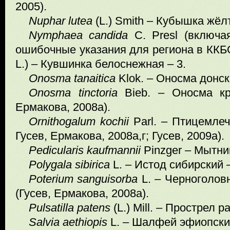
2005).
Nuphar
lutea
(L.) Smith – Кубышка жёлт
Nymphaea
candida
C. Presl (включа
ошибочные указания для региона в ККБ
L.) – Кувшинка белоснежная – 3.
Onosma
tanaitica
Klok. – Оносма донск
Onosma
tinctoria
Bieb. – Оносма кр
Ермакова, 2008а).
Ornithogalum
kochii
Parl. – Птицемлеч
Гусев, Ермакова, 2008а,г; Гусев, 2009а).
Pedicularis
kaufmannii
Pinzger – Мытник
Polygala
sibirica
L. – Истод сибирский –
Poterium
sanguisorba
L. – Черноголов
(Гусев, Ермакова, 2008а).
Pulsatilla
patens
(L.) Mill. – Прострел 
Salvia
aethiopis
L. – Шалфей эфиопский