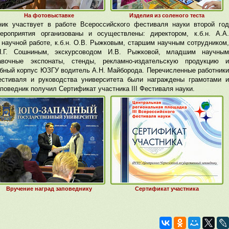
На фотовыставке
Изделия из соленого теста
ник участвует в работе Всероссийского фестиваля науки второй год
роприятия организованы и осуществлены: директором, к.б.н. А.А.
научной работе, к.б.н. О.В. Рыжковым, старшим научным сотрудником,
 П.Г. Сошниным, экскурсоводом И.В. Рыжковой, младшим научным
вочные экспонаты, стенды, рекламно-издательскую продукцию и
ебный корпус ЮЗГУ водитель А.Н. Майборода. Перечисленные работники
естиваля и руководства университета были награждены грамотами и
поведник получил Сертификат участника III Фестиваля науки.
Вручение наград заповеднику
Сертификат участника