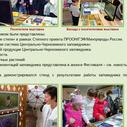
Посетители выставки
Беседа с посетителями выставки
иком были представлены:
е степи» в рамках Степного проекта ПРООН/ГЭФ/Минприроды России.
я система Центрально-Черноземного заповедника».
й продукции Центрально-Черноземного заповедника.
еста.
пных растений.
резентаций заповедника представлена в анонсе Фестиваля – см. новость
та демонстрировался стенд с результатами работы заповедника по