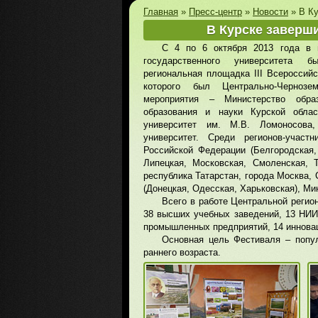
Главная
»
Пресс-центр
»
Новости
»
В Ку
В Курске заверши
С 4 по 6 октября 2013 года в г
государственного университета б
региональная площадка III Всероссийс
которого был Центрально-Чернозе
мероприятия – Министерство обр
образования и науки Курской облас
университет им. М.В. Ломоносова,
университет. Среди регионов-учас
Российской Федерации (Белгородская,
Липецкая, Московская, Смоленская, Т
республика Татарстан, города Москва, 
(Донецкая, Одесская, Харьковская), Ми
Всего в работе Центральной регио
38 высших учебных заведений, 13 НИИ 
промышленных предприятий, 14 инновац
Основная цель Фестиваля – попул
раннего возраста.