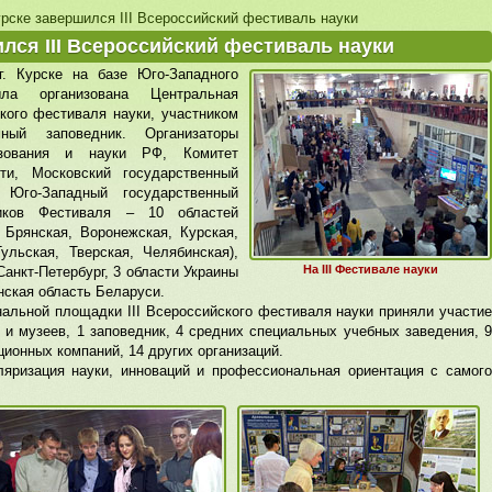
рске завершился III Всероссийский фестиваль науки
лся III Всероссийский фестиваль науки
. Курске на базе Юго-Западного
ыла организована Центральная
кого фестиваля науки, участником
мный заповедник. Организаторы
азования и науки РФ, Комитет
ти, Московский государственный
 Юго-Западный государственный
тников Фестиваля – 10 областей
 Брянская, Воронежская, Курская,
ульская, Тверская, Челябинская),
На III Фестивале науки
Санкт-Петербург, 3 области Украины
нская область Беларуси.
нальной площадки III Всероссийского фестиваля науки приняли участие
и музеев, 1 заповедник, 4 средних специальных учебных заведения, 9
ионных компаний, 14 других организаций.
яризация науки, инноваций и профессиональная ориентация с самого