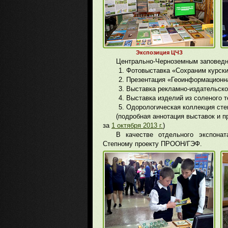
Экспозиция ЦЧЗ
Центрально-Черноземным заповедн
Фотовыставка «Сохраним курски
Презентация «Геоинформационна
Выставка рекламно-издательско
Выставка изделий из соленого т
Одорологическая коллекция сте
(подробная аннотация выставок и п
за
1 октября 2013 г.
)
В качестве отдельного экспона
Степному проекту ПРООН/ГЭФ.