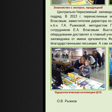
Знакомство с экопрос. продукцией
Центрально-Черноземный заповед
подряд. В 2013 г. перечисленные ме
Власовым, заместителем директора по 
к.б.н. Г.А. Рыжковой, методистом
сотрудником Е.А. Власовым. Выста
оборудование доставлял в главный уч
заповедника от имени оргкомитета Ф
благодарственными письмами. А сам за
Одорологическая коллекция ЦЧЗ
О.В. Рыжков