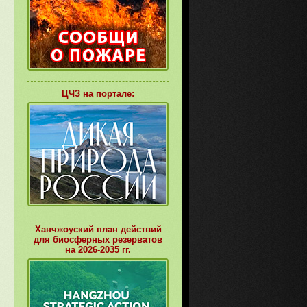
ЦЧЗ на портале:
Ханчжоуский план действий
для биосферных резерватов
на 2026-2035 гг.